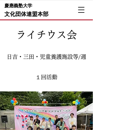
​慶應義塾大学
文化団体連盟本部
​ライチウス会
日吉
​・三田・児童養護施設等
/週
１回活動