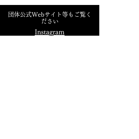
団体公式Webサイト等もご覧く
ださい
Instagram
X (Twitter)
慶應義塾大学
文化団体連盟本
部
​三田事務所
〒108-8345
東京都港区三田2-15-45
西校舎学
生団体ルーム10番
日吉事務所
〒223-8521 神奈川県横浜市港北区日吉4-1-1 塾